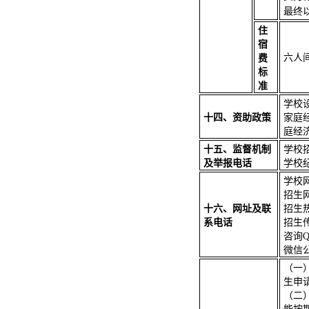
最终
住
宿
六人
费
标
准
学校
十四、资助政策
家庭
庭经
十五、监督机制
学校
及举报电话
学校纪
学校
招生
十六、网址及联
招生
系电话
招生
咨询
Q
微信
（一
生申
（二