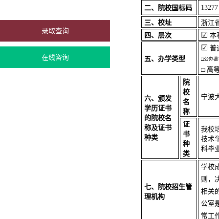
13277
二、院校国标码
三、校址
浙江
录取查询
☑
四、层次
本
☑
普
在线咨询
五、办学类型
□公办
□ 
院
校
宁波
六、颁发
名
学历证书
称
的院校名
证
称及证书
我校
书
种类
技术
种
科毕
类
学校
则，
七、院校招生管
相关
理机构
公室
常工