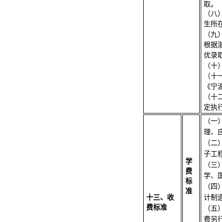
取。
（八
生所
（九
根据
优录
（十
（十
《宁
（十
定执
（一
理、
（二
子工
学
（三
费
学、
标
（四
准
十三、收
计制
费标准
（五
费另