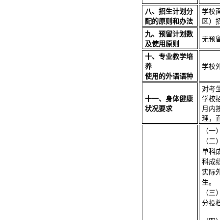
八、招生计划分
学校
配的原则和办法
区）
九、预留计划数
无预
及使用原则
十、专业教学培
养
学校
使用的外语语种
对考
十一、身体健康
学校
状况要求
月内
理，
（一
（二
单科
科成
实际
生。
（三
分投