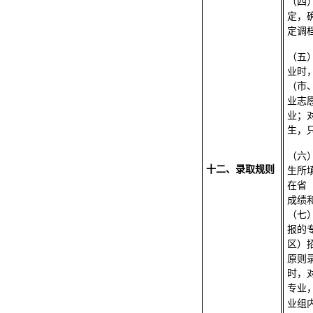
（四
定，
定调
（五
业时
（市
业志
业；
生，
（六
十二、录取规则
生所
在省
成绩
（七
报的
区）
原则
时，
专业
业组